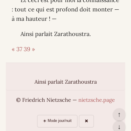
: tout ce qui est profond doit monter —
à ma hauteur ! —
Ainsi parlait Zarathoustra.
« 37
39 »
Ainsi parlait Zarathoustra
© Friedrich Nietzsche —
nietzsche.page
↑
☀️ Mode jour/nuit
✖️
↓