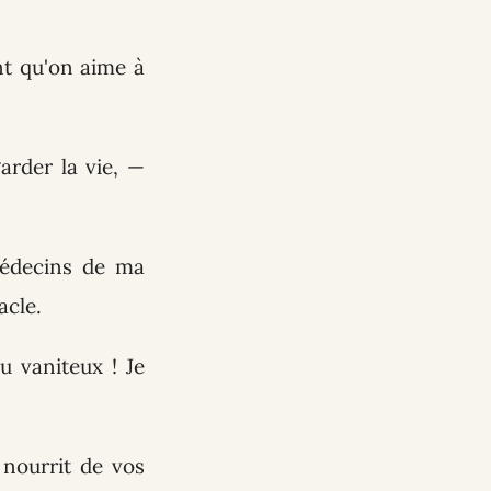
ent qu'on aime à
garder la vie, —
 médecins de ma
acle.
u vaniteux ! Je
 nourrit de vos