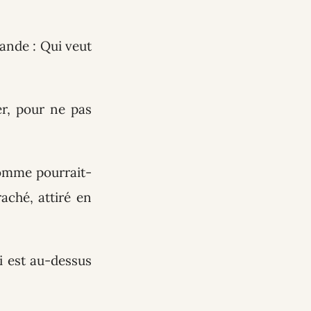
mande : Qui veut
r, pour ne pas
homme pourrait-
aché, attiré en
ui est au-dessus