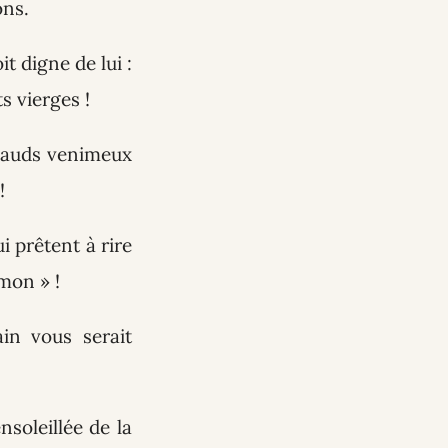
ons.
t digne de lui :
s vierges !
apauds venimeux
!
i prêtent à rire
émon » !
in vous serait
nsoleillée de la