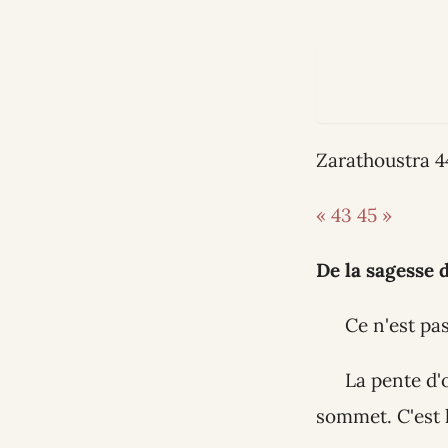
Zarathoustra 4
« 43
45 »
De la sagesse
Ce n'est pas
La pente d'o
sommet. C'est l