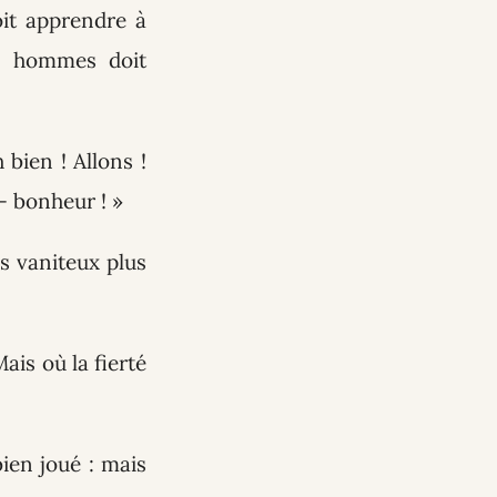
oit apprendre à
es hommes doit
 bien ! Allons !
— bonheur ! »
s vaniteux plus
ais où la fierté
bien joué : mais