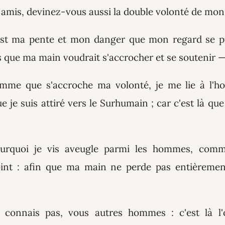
 amis, devinez-vous aussi la double volonté de mon
est ma pente et mon danger que mon regard se pr
 que ma main voudrait s'accrocher et se soutenir — 
homme que s'accroche ma volonté, je me lie à l'
e je suis attiré vers le Surhumain ; car c'est là qu
ourquoi je vis aveugle parmi les hommes, comm
oint : afin que ma main ne perde pas entièrement
 connais pas, vous autres hommes : c'est là l'o