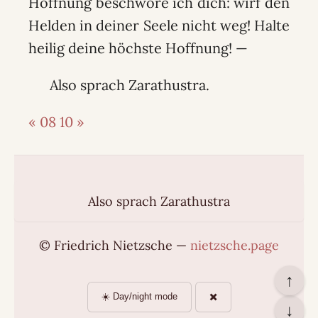
Hoffnung beschwöre ich dich: wirf den
Helden in deiner Seele nicht weg! Halte
heilig deine höchste Hoffnung! —
Also sprach Zarathustra.
« 08
10 »
Also sprach Zarathustra
© Friedrich Nietzsche —
nietzsche.page
↑
☀️ Day/night mode
✖️
↓