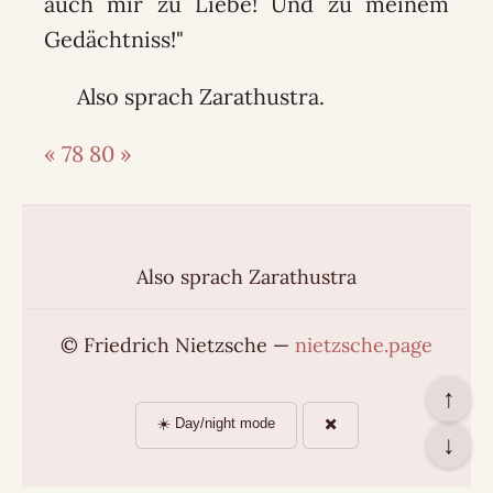
auch mir zu Liebe! Und zu meinem
Gedächtniss!"
Also sprach Zarathustra.
« 78
80 »
Also sprach Zarathustra
© Friedrich Nietzsche —
nietzsche.page
↑
☀️ Day/night mode
✖️
↓