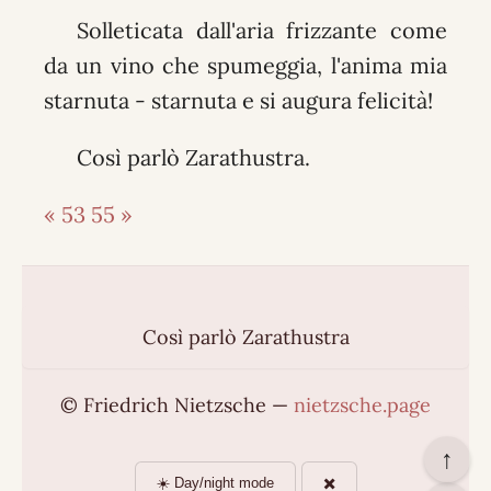
Solleticata dall'aria frizzante come
da un vino che spumeggia, l'anima mia
starnuta - starnuta e si augura felicità!
Così parlò Zarathustra.
« 53
55 »
Così parlò Zarathustra
© Friedrich Nietzsche —
nietzsche.page
↑
☀️ Day/night mode
✖️