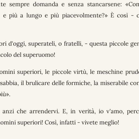
nte sempre domanda e senza stancarsene: «Com
, e più a lungo e più piacevolmente?» È così - c
ri d'oggi, superateli, o fratelli, - questa piccole ge
icolo del superuomo!
omini superiori, le piccole virtù, le meschine prud
 sabbia, il brulicare delle formiche, la miserabile co
più».
 anzi che arrendervi. E, in verità, io v'amo, pe
omini superiori! Così, infatti - vivete meglio!