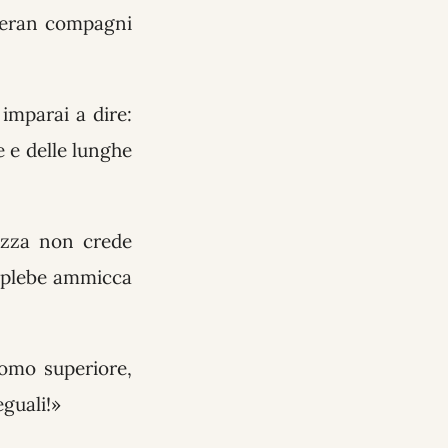
m'eran compagni
imparai a dire:
e e delle lunghe
azza non crede
a plebe ammicca
uomo superiore,
eguali!»