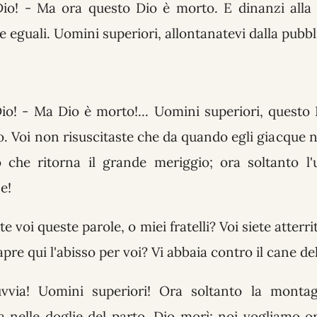
io! - Ma ora questo Dio è morto. E dinanzi alla
 eguali. Uomini superiori, allontanatevi dalla pubbl
io! - Ma Dio è morto!... Uomini superiori, questo D
. Voi non risuscitaste che da quando egli giacque 
o che ritorna il grande meriggio; ora soltanto l
e!
voi queste parole, o miei fratelli? Voi siete atterrit
apre qui l'abisso per voi? Vi abbaia contro il cane de
vvia! Uomini superiori! Ora soltanto la monta
a nelle doglie del parto. Dio morì; noi vogliamo or