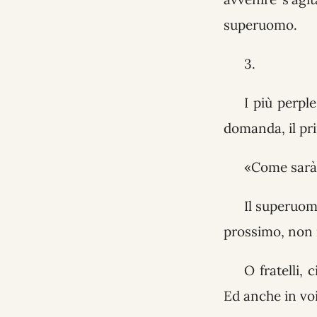
superuomo.
3.
I più perpl
domanda, il pri
«Come sarà
Il superuom
prossimo, non il
O fratelli,
Ed anche in vo