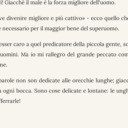
! Giacchè il male è la forza migliore dell'uomo.
e divenire migliore e più cattivo» - ecco quello che
è necessario per il maggior bene del superuomo.
sser caro a quel predicatore della piccola gente, so
i uomini. Ma io mi rallegro del grande peccato co
ne.
arole non son dedicate alle orecchie lunghe; giac
 ogni bocca. Sono cose delicate e lontane: le ungh
ferrarle!