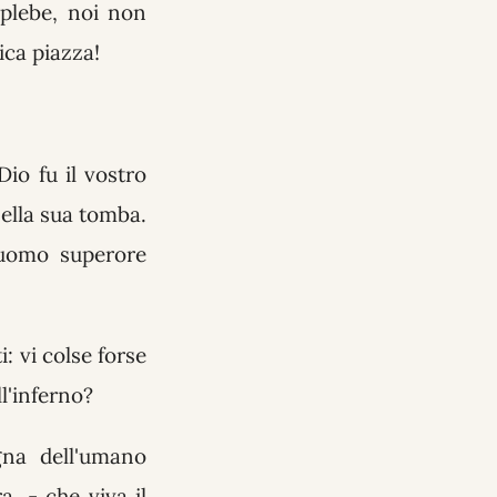
 plebe, noi non
ica piazza!
io fu il vostro
nella sua tomba.
'uomo superore
i: vi colse forse
ll'inferno?
gna dell'umano
a, - che viva il