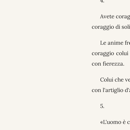
4.
Avete coragg
coraggio di sol
Le anime fre
coraggio colui
con fierezza.
Colui che ve
con l'artiglio d
5.
«L'uomo è c