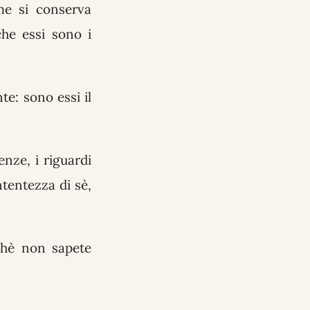
e si conserva
he essi sono i
nte: sono essi il
enze, i riguardi
ntentezza di sè,
rchè non sapete