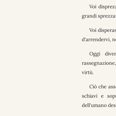
Voi disprez
grandi sprezzat
Voi dispera
d'arrendervi, 
Oggi dive
rassegnazione, 
virtù.
Ciò che ass
schiavi e sop
dell'umano dest