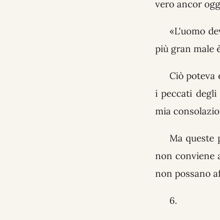
vero ancor oggi
«L'uomo dev
più gran male 
Ciò poteva e
i peccati degl
mia consolazio
Ma queste p
non conviene a
non possano af
6.