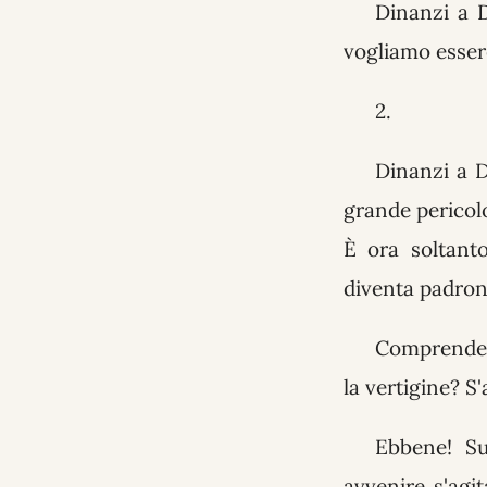
Dinanzi a D
vogliamo essere
2.
Dinanzi a D
grande pericolo
È ora soltant
diventa padron
Comprendete 
la vertigine? S'
Ebbene! Su
avvenire s'agit