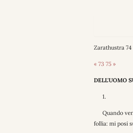
Zarathustra 7
« 73
75 »
DELL'UOMO S
1.
Quando venni
follia: mi posi 