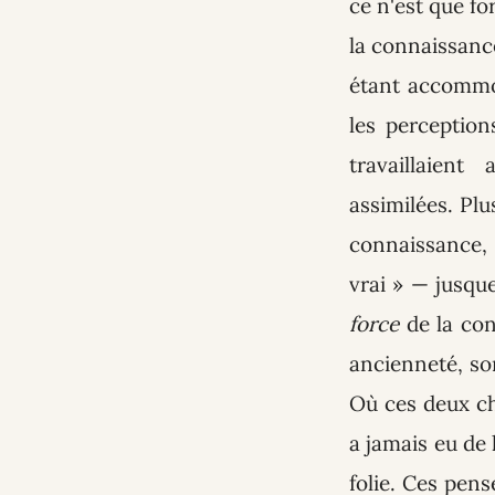
ce n'est que fo
la connaissance
étant accommod
les perception
travaillaient
assimilées. Pl
connaissance, 
vrai » — jusque
force
de la con
ancienneté, son
Où ces deux cho
a jamais eu de 
folie. Ces pens