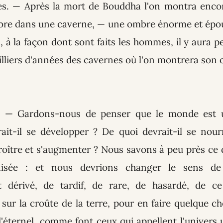
es
. — Après la mort de Bouddha l'on montra enco
bre dans une caverne, — une ombre énorme et épo
, à la façon dont sont faits les hommes, il y aura 
lliers d'années des cavernes où l'on montrera son
. — Gardons-nous de penser que le monde est u
it-il se développer ? De quoi devrait-il se nou
croître et s'augmenter ? Nous savons à peu près ce 
nisée : et nous devrions changer le sens de
nt dérivé, de tardif, de rare, de hasardé, de 
ur la croûte de la terre, pour en faire quelque ch
d'éternel, comme font ceux qui appellent l'univers